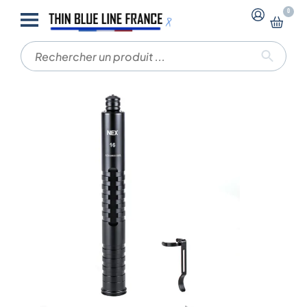
-
-
0
Accueil
Bâtons de defense
Bâton de défense
télescopique N16 Wal – 40cm