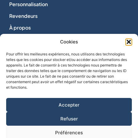
Personnalisation
Revendeurs
À propos
Dons
Cookies
Nous contacter
Pour offrir les meilleures expériences, nous utilisons des technologies
telles que les cookies pour stocker et/ou accéder aux informations des
appareils. Le fait de consentir à ces technologies nous permettra de
traiter des données telles que le comportement de navigation ou les ID
uniques sur ce site. Le fait de ne pas consentir ou de retirer son
consentement peut avoir un effet négatif sur certaines caractéristiques
Vie privée
et fonctions.
Mentions légales
Politique de cookies
Accepter
CGV
Refuser
Créé par
Lézards Création
Préférences