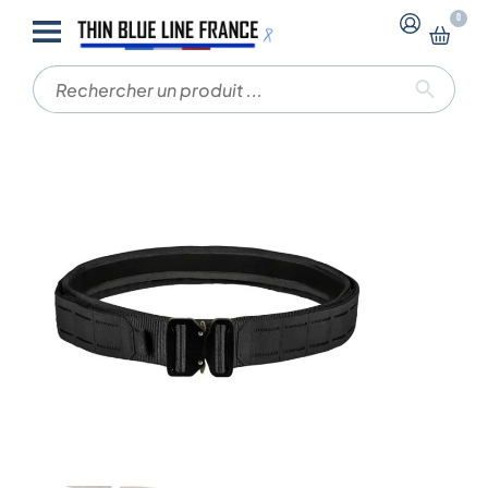
-
-
0
Accueil
Ceintures, ceinturons
CEINTURON DUO
FAST NYLON – ARES