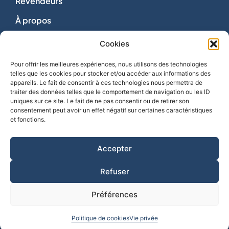
Revendeurs
À propos
Dons
Cookies
Nous contacter
Pour offrir les meilleures expériences, nous utilisons des technologies
telles que les cookies pour stocker et/ou accéder aux informations des
appareils. Le fait de consentir à ces technologies nous permettra de
traiter des données telles que le comportement de navigation ou les ID
uniques sur ce site. Le fait de ne pas consentir ou de retirer son
consentement peut avoir un effet négatif sur certaines caractéristiques
Vie privée
et fonctions.
Mentions légales
Politique de cookies
Accepter
CGV
Refuser
Créé par
Lézards Création
Préférences
Politique de cookies
Vie privée