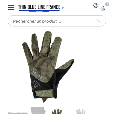
-
-
0
Accueil
Gants
GANTS MESH LIGHT – ARES