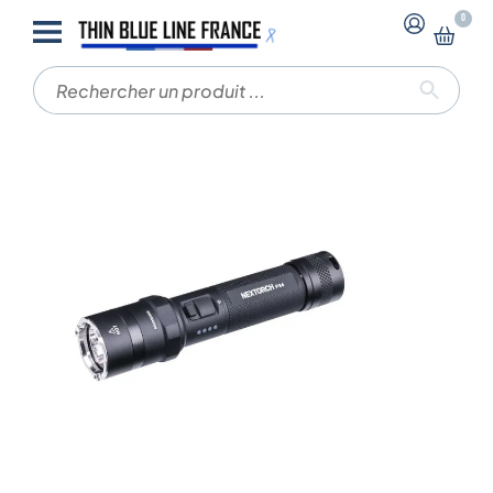
-
-
0
Accueil
Lampes NEXTORCH
Lampe rechargeable
P84 – 3000 lumens – Nextorch