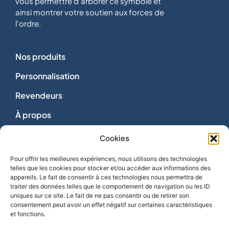
vous permettre d’arborer ce symbole et
ainsi montrer votre soutien aux forces de
l’ordre.
Nos produits
Personnalisation
Revendeurs
À propos
Dons
Cookies
Nous contacter
Pour offrir les meilleures expériences, nous utilisons des technologies
telles que les cookies pour stocker et/ou accéder aux informations des
appareils. Le fait de consentir à ces technologies nous permettra de
traiter des données telles que le comportement de navigation ou les ID
uniques sur ce site. Le fait de ne pas consentir ou de retirer son
consentement peut avoir un effet négatif sur certaines caractéristiques
Vie privée
et fonctions.
Mentions légales