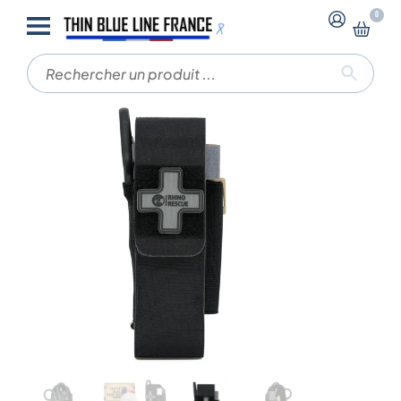
-
-
0
Accueil
Trousse complète
Mini Kit – RhinoRescue