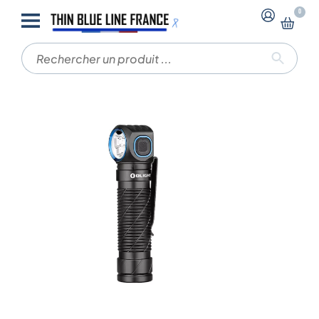
-
-
0
Accueil
Lampes OLIGHT
Olight Perun 3 | Lampe
frontale orientable rechargeable 3000lm