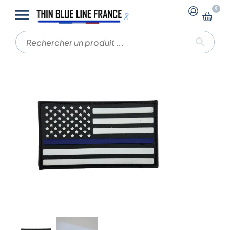
-
-
0
Accueil
Patchs PVC
Patch TBL USA