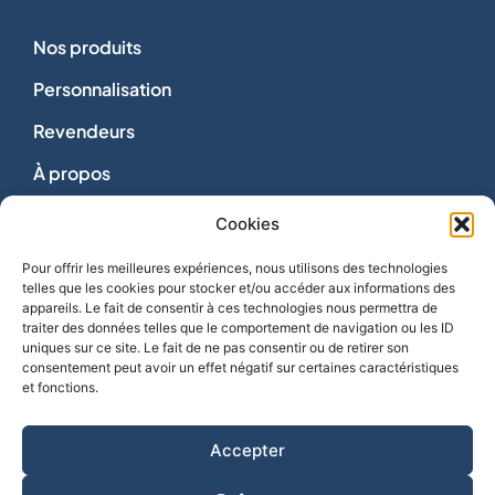
Nos produits
Personnalisation
Revendeurs
À propos
Dons
Cookies
Nous contacter
Pour offrir les meilleures expériences, nous utilisons des technologies
telles que les cookies pour stocker et/ou accéder aux informations des
appareils. Le fait de consentir à ces technologies nous permettra de
traiter des données telles que le comportement de navigation ou les ID
uniques sur ce site. Le fait de ne pas consentir ou de retirer son
consentement peut avoir un effet négatif sur certaines caractéristiques
Vie privée
et fonctions.
Mentions légales
Politique de cookies
Accepter
CGV