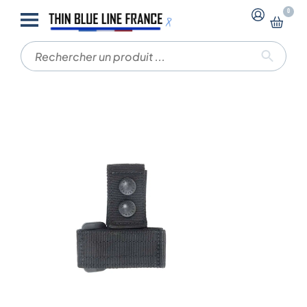
-
-
0
Accueil
Autres accessoires
Porte-gants RED LABEL
– GK