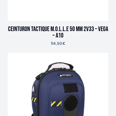
Ceinturon tactique M.O.L.L.E 50 mm 2V33 – Vega
– A10
114,50
€