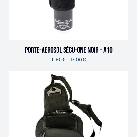
Porte-aérosol SÉCU-ONE noir – A10
11,50
€
–
17,00
€