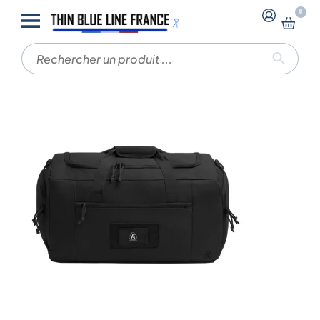
-
-
0
Accueil
Sacoches Tactiques
Sac de transport
TRANSALL 45 L – A10